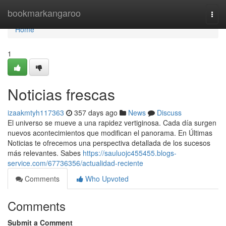
Home
bookmarkangaroo
Togg
navi
Home
1
Noticias frescas
izaakmtyh117363
357 days ago
News
Discuss
El universo se mueve a una rapidez vertiginosa. Cada día surgen
nuevos acontecimientos que modifican el panorama. En Últimas
Noticias te ofrecemos una perspectiva detallada de los sucesos
más relevantes. Sabes
https://sauluojc455455.blogs-
service.com/67736356/actualidad-reciente
Comments
Who Upvoted
Comments
Submit a Comment