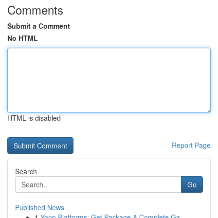
Comments
Submit a Comment
No HTML
HTML is disabled
Report Page
Search
Go
Published News
1
Yono Platforms: Get Package & Complete Ga...