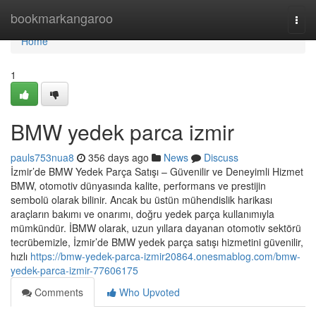
Home
bookmarkangaroo
Togg
navi
Home
1
BMW yedek parca izmir
pauls753nua8
356 days ago
News
Discuss
İzmir’de BMW Yedek Parça Satışı – Güvenilir ve Deneyimli Hizmet
BMW, otomotiv dünyasında kalite, performans ve prestijin
sembolü olarak bilinir. Ancak bu üstün mühendislik harikası
araçların bakımı ve onarımı, doğru yedek parça kullanımıyla
mümkündür. İBMW olarak, uzun yıllara dayanan otomotiv sektörü
tecrübemizle, İzmir’de BMW yedek parça satışı hizmetini güvenilir,
hızlı
https://bmw-yedek-parca-izmir20864.onesmablog.com/bmw-
yedek-parca-izmir-77606175
Comments
Who Upvoted