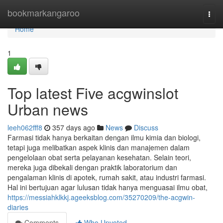
Home
bookmarkangaroo
Togg
navi
Home
1
Top latest Five acgwinslot
Urban news
leeh062fff8
357 days ago
News
Discuss
Farmasi tidak hanya berkaitan dengan ilmu kimia dan biologi,
tetapi juga melibatkan aspek klinis dan manajemen dalam
pengelolaan obat serta pelayanan kesehatan. Selain teori,
mereka juga dibekali dengan praktik laboratorium dan
pengalaman klinis di apotek, rumah sakit, atau industri farmasi.
Hal ini bertujuan agar lulusan tidak hanya menguasai ilmu obat,
https://messiahklkkj.ageeksblog.com/35270209/the-acgwin-
diaries
Comments
Who Upvoted