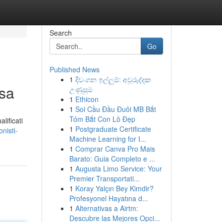
Search
Go
Published News
1
දිවංගන ඉල්ලුම්: අවුරුද්දක
asa
උණුසුම
1
Ethicon
1
Soi Cầu Đầu Đuôi MB Bắt
Tóm Bắt Con Lô Đẹp
lificati
1
Postgraduate Certificate
nisti-
Machine Learning for I...
1
Comprar Canva Pro Mais
Barato: Guia Completo e ...
1
Augusta Limo Service: Your
Premier Transportati...
1
Koray Yalçın Bey Kimdir?
Profesyonel Hayatına d...
1
Alternativas a Airtm:
Descubre las Mejores Opci...