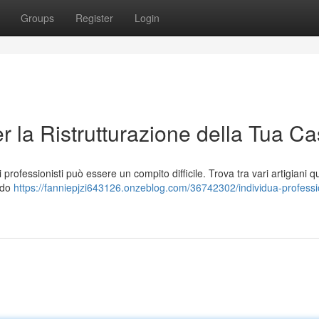
Groups
Register
Login
er la Ristrutturazione della Tua C
i professionisti può essere un compito difficile. Trova tra vari artigiani qua
modo
https://fanniepjzi643126.onzeblog.com/36742302/individua-professio