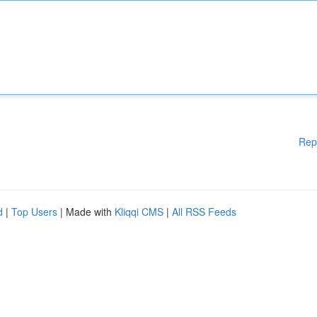
Rep
d
|
Top Users
| Made with
Kliqqi CMS
|
All RSS Feeds