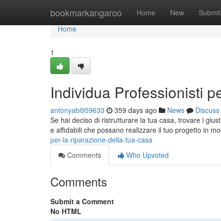
Home
bookmarkangaroo
Home
New
Submit
Home
1
Individua Professionisti p
antonyabl959633
359 days ago
News
Discuss
Se hai deciso di ristrutturare la tua casa, trovare i giust
e affidabili che possano realizzare il tuo progetto in 
per-la-riparazione-della-tua-casa
Comments
Who Upvoted
Comments
Submit a Comment
No HTML