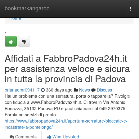
Home
bookmarkangaroo
Togg
navi
Home
1
Affidati a FabbroPadova24h.it
per assistenza veloce e sicura
in tutta la provincia di Padova
brianaemr694117
360 days ago
News
Discuss
Hai un problema con una serratura, porta o tapparella? Rivolgiti
con fiducia a www.FabbroPadova24h.it. Ci trovi in Via Antonio
Bonazza, 35132 Padova PD e puoi chiamarci al 049 2970375.
Forniamo servizi di pronto
https://www.fabbropadova24h.it/apertura-serrature-bloccate-e-
incastrate-a-pontelongo/
Comments
Who Upvoted