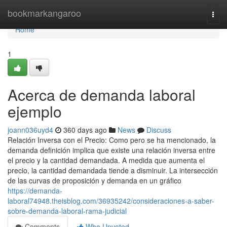
Home
bookmarkangaroo
Togg
navi
Home
1
Acerca de demanda laboral
ejemplo
joann036uyd4
360 days ago
News
Discuss
Relación Inversa con el Precio: Como pero se ha mencionado, la
demanda definición implica que existe una relación inversa entre
el precio y la cantidad demandada. A medida que aumenta el
precio, la cantidad demandada tiende a disminuir. La intersección
de las curvas de proposición y demanda en un gráfico
https://demanda-
laboral74948.theisblog.com/36935242/consideraciones-a-saber-
sobre-demanda-laboral-rama-judicial
Comments
Who Upvoted