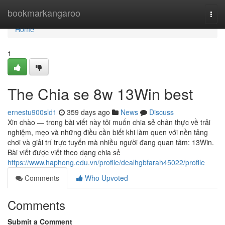
Home
bookmarkangaroo
Togg
navi
Home
1
The Chia se 8w 13Win best
ernestu900sld1
359 days ago
News
Discuss
Xin chào — trong bài viết này tôi muốn chia sẻ chân thực về trải
nghiệm, mẹo và những điều cần biết khi làm quen với nền tảng
chơi và giải trí trực tuyến mà nhiều người đang quan tâm: 13Win.
Bài viết được viết theo dạng chia sẻ
https://www.haphong.edu.vn/profile/dealhgbfarah45022/profile
Comments
Who Upvoted
Comments
Submit a Comment