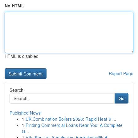
No HTML
HTML is disabled
Report Page
Search
Go
Published News
1
UK Combination Boilers 2026: Rapid Heat & ...
1
Finding Commercial Loans Near You: A Complete
G...
1
Villa Kapıları: Sanatsal ve Fonksiyonellik B...