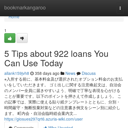
Home
bookmarkangaroo
Togg
navi
Home
1
5 Tips about 922 loans You
Can Use Today
allank159jvh8
358 days ago
News
Discuss
※入所する前に、基本料金及び選択されたオプション料金のお支払
いをしていただきます。 ゴミ出しに関する注意喚起文は、自治会
のメンバー全員に届きやすいよう、明確で丁寧な表現を心がける
ことが重要です。以下のポイントを押さえて作成しましょう。 こ
の記事では、実際に使える貼り紙テンプレートとともに、分別・
時間厳守・無断投棄対策などの注意書き例文をシーン別に紹介し
ます。 町内会・自治会臨時総会案内文...
https://giosues297qrt6.azuria-wiki.com/user
Comments
Who Upvoted