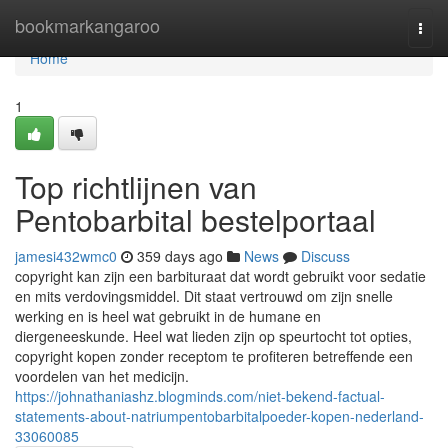
Home
bookmarkangaroo
Togg
navi
Home
1
Top richtlijnen van
Pentobarbital bestelportaal
jamesi432wmc0
359 days ago
News
Discuss
copyright kan zijn een barbituraat dat wordt gebruikt voor sedatie
en mits verdovingsmiddel. Dit staat vertrouwd om zijn snelle
werking en is heel wat gebruikt in de humane en
diergeneeskunde. Heel wat lieden zijn op speurtocht tot opties,
copyright kopen zonder receptom te profiteren betreffende een
voordelen van het medicijn.
https://johnathaniashz.blogminds.com/niet-bekend-factual-
statements-about-natriumpentobarbitalpoeder-kopen-nederland-
33060085