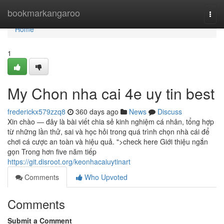
Home
bookmarkangaroo
Togg
navi
Home
1
My Chon nha cai 4e uy tin best
frederickx579zzq8
360 days ago
News
Discuss
Xin chào — đây là bài viết chia sẻ kinh nghiệm cá nhân, tổng hợp
từ những lần thử, sai và học hỏi trong quá trình chọn nhà cái để
chơi cá cược an toàn và hiệu quả. ">check here Giới thiệu ngắn
gọn Trong hơn five năm tiếp
https://git.disroot.org/keonhacaiuytinart
Comments
Who Upvoted
Comments
Submit a Comment