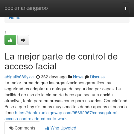
Home
bookmarkangaroo
Togg
navi
Home
1
La mejor parte de control de
acceso facial
abigailh689yxv1
362 days ago
News
Discuss
La mejor forma de que las organizaciones garanticen su
seguridad es adoptar un enfoque de seguridad por capas. La
facilidad de uso de la biometría hace que sea una opción
atractiva, tanto para empresas como para usuarios. Complejidad:
Pese a que hay sistemas muy sencillos donde apenas el becario
tiene
https://dantexuojc.qowap.com/95692967/conseguir-mi-
acceso-controlado-cdmx-to-work
Comments
Who Upvoted