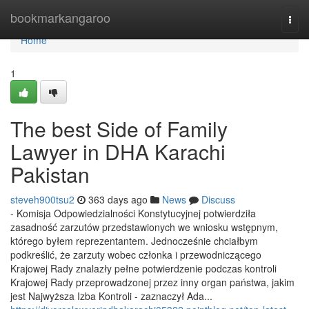
Home
bookmarkangaroo
Togg
navi
Home
1
The best Side of Family
Lawyer in DHA Karachi
Pakistan
steveh900tsu2
363 days ago
News
Discuss
- Komisja Odpowiedzialności Konstytucyjnej potwierdziła
zasadność zarzutów przedstawionych we wniosku wstępnym,
którego byłem reprezentantem. Jednocześnie chciałbym
podkreślić, że zarzuty wobec członka i przewodniczącego
Krajowej Rady znalazły pełne potwierdzenie podczas kontroli
Krajowej Rady przeprowadzonej przez inny organ państwa, jakim
jest Najwyższa Izba Kontroli - zaznaczył Ada...