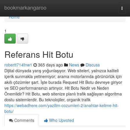
Home
bookmarkangaroo
Togg
navi
Home
1
Referans Hit Botu
robertt714fnw1
365 days ago
News
Discuss
Dijital dünyada yarış yoğunlaşıyor. Web siteleri, yalnızca kaliteli
içerik sunmakla yetinemiyor; arama motorlarında görünürlük için
akıllı çözümler şart. İşte burada Request Hit Botu devreye giriyor
ve SEO performansınızı artırıyor. Hit Botu Nedir ve Neden
Önemlidir? Hit Botu, web sitenize planlı trafik sağlayan algoritma
dostu sistemlerdir. Bu teknolojiler, organik trafik
https://webadhere.com/yazilim-cozumleri-2/anahtar-kelime-hit-
botu/
Comments
Who Upvoted