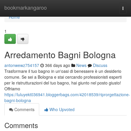
Home
bookmarkangaroo
Togg
navi
Home
1
Arredamento Bagni Bologna
antonwewz754157
366 days ago
News
Discuss
Trasformare il tuo bagno in un'oasi di benessere è un desiderio
comune. Se sei a Bologna e stai cercando professionisti esperti
per le ristrutturazioni del tuo bagno, hai giunto nel posto giusto!
Offriamo
https://luluyekt036941.bloggerbags.com/42018539/riprorgettazione-
bagni-bologna
Comments
Who Upvoted
Comments