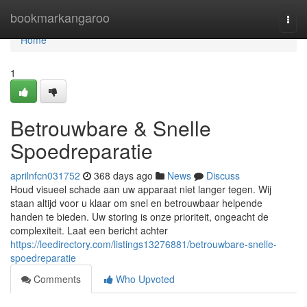
Home
bookmarkangaroo
Togg
navi
Home
1
Betrouwbare & Snelle
Spoedreparatie
aprilnfcn031752
368 days ago
News
Discuss
Houd visueel schade aan uw apparaat niet langer tegen. Wij
staan altijd voor u klaar om snel en betrouwbaar helpende
handen te bieden. Uw storing is onze prioriteit, ongeacht de
complexiteit. Laat een bericht achter
https://leedirectory.com/listings13276881/betrouwbare-snelle-
spoedreparatie
Comments
Who Upvoted