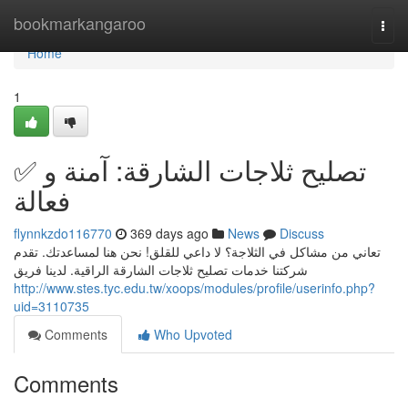
Home
bookmarkangaroo
Togg
navi
Home
1
✅ تصليح ثلاجات الشارقة: آمنة و
فعالة
flynnkzdo116770
369 days ago
News
Discuss
تعاني من مشاكل في الثلاجة؟ لا داعي للقلق! نحن هنا لمساعدتك. تقدم
شركتنا خدمات تصليح ثلاجات الشارقة الراقية. لدينا فريق
http://www.stes.tyc.edu.tw/xoops/modules/profile/userinfo.php?
uid=3110735
Comments
Who Upvoted
Comments