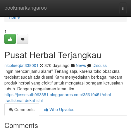
Home
bookmarkangaroo
Togg
navi
Home
1
Pusat Herbal Terjangkau
nicoleeqbn338001
370 days ago
News
Discuss
Ingin mencari jamu alami? Tenang saja, karena toko obat cina
terdekat sudah ada di sini! Kami menyediakan berbagai macam
produk herbal yang efektif untuk mengatasi beragam kerusakan
tubuh. Dengan pengalaman lama, tim
https://jessesufb963351.bloggadores.com/35619451/obat-
tradisional-dekat-sini
Comments
Who Upvoted
Comments