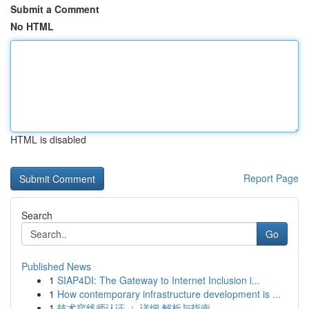
Submit a Comment
No HTML
HTML is disabled
Report Page
Search
Go
Published News
1
SIAP4DI: The Gateway to Internet Inclusion i...
1
How contemporary infrastructure development is ...
1
技术穿线师认证 ： 详细 解析与指南