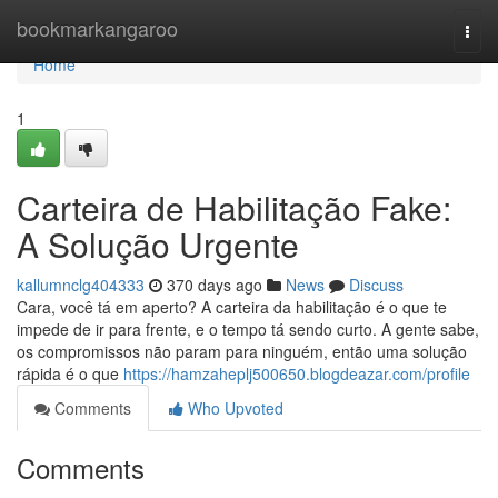
Home
bookmarkangaroo
Togg
navi
Home
1
Carteira de Habilitação Fake:
A Solução Urgente
kallumnclg404333
370 days ago
News
Discuss
Cara, você tá em aperto? A carteira da habilitação é o que te
impede de ir para frente, e o tempo tá sendo curto. A gente sabe,
os compromissos não param para ninguém, então uma solução
rápida é o que
https://hamzaheplj500650.blogdeazar.com/profile
Comments
Who Upvoted
Comments