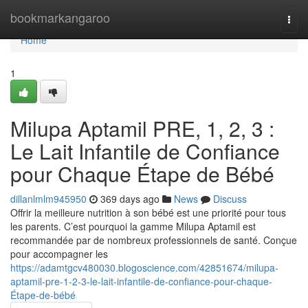
Home
bookmarkangaroo
Togg
navi
Home
1
Milupa Aptamil PRE, 1, 2, 3 :
Le Lait Infantile de Confiance
pour Chaque Étape de Bébé
dillanlmlm945950
369 days ago
News
Discuss
Offrir la meilleure nutrition à son bébé est une priorité pour tous
les parents. C’est pourquoi la gamme Milupa Aptamil est
recommandée par de nombreux professionnels de santé. Conçue
pour accompagner les
https://adamtgcv480030.blogoscience.com/42851674/milupa-
aptamil-pre-1-2-3-le-lait-infantile-de-confiance-pour-chaque-
Étape-de-bébé