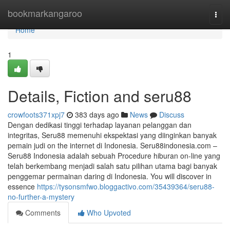
Home
bookmarkangaroo
Togg
navi
Home
1
Details, Fiction and seru88
crowfoots371xpj7
383 days ago
News
Discuss
Dengan dedikasi tinggi terhadap layanan pelanggan dan
integritas, Seru88 memenuhi ekspektasi yang diinginkan banyak
pemain judi on the internet di Indonesia. Seru88indonesia.com –
Seru88 Indonesia adalah sebuah Procedure hiburan on-line yang
telah berkembang menjadi salah satu pilihan utama bagi banyak
penggemar permainan daring di Indonesia. You will discover in
essence
https://tysonsmfwo.bloggactivo.com/35439364/seru88-
no-further-a-mystery
Comments
Who Upvoted