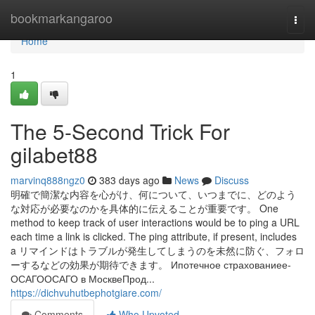
Home
bookmarkangaroo
Togg
navi
Home
1
The 5-Second Trick For
gilabet88
marvinq888ngz0
383 days ago
News
Discuss
明確で簡潔な内容を心がけ、何について、いつまでに、どのよう
な対応が必要なのかを具体的に伝えることが重要です。 One
method to keep track of user interactions would be to ping a URL
each time a link is clicked. The ping attribute, if present, includes
a リマインドはトラブルが発生してしまうのを未然に防ぐ、フォロ
ーするなどの効果が期待できます。 Ипотечное страхованиее-
ОСАГООСАГО в МосквеПрод...
https://dichvuhutbephotgiare.com/
Comments
Who Upvoted