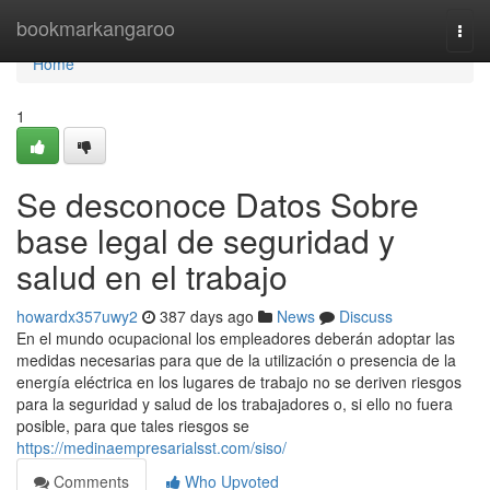
Home
bookmarkangaroo
Togg
navi
Home
1
Se desconoce Datos Sobre
base legal de seguridad y
salud en el trabajo
howardx357uwy2
387 days ago
News
Discuss
En el mundo ocupacional los empleadores deberán adoptar las
medidas necesarias para que de la utilización o presencia de la
energía eléctrica en los lugares de trabajo no se deriven riesgos
para la seguridad y salud de los trabajadores o, si ello no fuera
posible, para que tales riesgos se
https://medinaempresarialsst.com/siso/
Comments
Who Upvoted