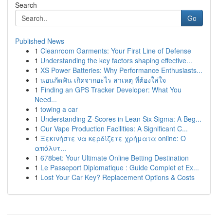
Search
Go
Published News
1
Cleanroom Garments: Your First Line of Defense
1
Understanding the key factors shaping effective...
1
XS Power Batteries: Why Performance Enthusiasts...
1
นอนกัดฟัน เกิดจากอะไร สาเหตุ ที่ต้องใส่ใจ
1
Finding an GPS Tracker Developer: What You
Need...
1
towing a car
1
Understanding Z-Scores in Lean Six Sigma: A Beg...
1
Our Vape Production Facilities: A Significant C...
1
Ξεκινήστε να κερδίζετε χρήματα online: Ο
απόλυτ...
1
678bet: Your Ultimate Online Betting Destination
1
Le Passeport Diplomatique : Guide Complet et Ex...
1
Lost Your Car Key? Replacement Options & Costs