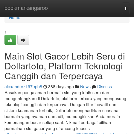
Home
bookmarkangaroo
Togg
navi
Home
1
Main Slot Gacor Lebih Seru di
Dollartoto, Platform Teknologi
Canggih dan Terpercaya
alexanderz197epb8
388 days ago
News
Discuss
Rasakan pengalaman bermain slot yang lebih seru dan
menguntungkan di Dollartoto, platform terbaru yang mengusung
teknologi canggih dan terpercaya. Dengan fitur inovatif dan
sistem keamanan terbaik, Dollartoto menghadirkan suasana
bermain yang nyaman dan adil, memungkinkan Anda meraih
kemenangan besar setiap saat. Nikmati berbagai pilihan
permainan slot gacor yang dirancang khusus