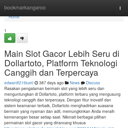
Home
bookmarkangaroo
Togg
navi
Home
1
Main Slot Gacor Lebih Seru di
Dollartoto, Platform Teknologi
Canggih dan Terpercaya
edwardf219iue0
387 days ago
News
Discuss
Rasakan pengalaman bermain slot yang lebih seru dan
menguntungkan di Dollartoto, platform terbaru yang mengusung
teknologi canggih dan terpercaya. Dengan fitur inovatif dan
sistem keamanan terbaik, Dollartoto menghadirkan suasana
bermain yang nyaman dan adil, memungkinkan Anda meraih
kemenangan besar setiap saat. Nikmati berbagai pilihan
permainan slot gacor yang dirancang khusus