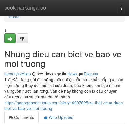
Home
bookmarkangaroo
Togg
navi
Home
1
Nhung dieu can biet ve bao ve
moi truong
bvmt7y125lie3
385 days ago
News
Discuss
Trái Đất đang gửi đi những thông điệp cầu cứu khẩn cấp qua các
hiện tượng thay đổi thời tiết cực đoan, bầu không khí bị ô nhiễm
và nguồn nước lan rộng. Vấn đề này không còn là câu chuyện
của tương lai xa vời mà đã trở thành
https://gogogobookmarks.com/story19907825/su-that-chua-duoc-
biet-ve-bao-ve-moi-truong
Comments
Who Upvoted