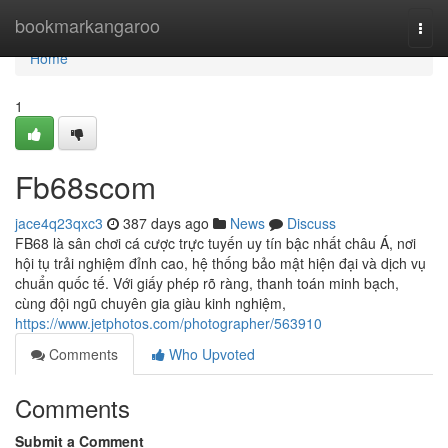
Home
bookmarkangaroo
Togg
navi
Home
1
Fb68scom
jace4q23qxc3
387 days ago
News
Discuss
FB68 là sân chơi cá cược trực tuyến uy tín bậc nhất châu Á, nơi
hội tụ trải nghiệm đỉnh cao, hệ thống bảo mật hiện đại và dịch vụ
chuẩn quốc tế. Với giấy phép rõ ràng, thanh toán minh bạch,
cùng đội ngũ chuyên gia giàu kinh nghiệm,
https://www.jetphotos.com/photographer/563910
Comments
Who Upvoted
Comments
Submit a Comment