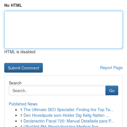
No HTML
HTML is disabled
Report Page
Search
Go
Published News
1
The Ultimate SEO Specialist: Finding the Top Ta...
1
Den Hovedpude som Holder Dig Kølig Natten ...
1
Declaración Fiscal 720: Manual Detallada para P...
1
UltraVisit PH: Revolutionizing Medical Ava...