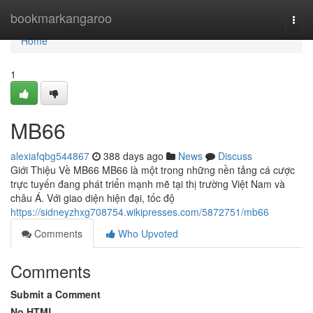
Home
bookmarkangaroo
Togg
navi
Home
1
MB66
alexiafqbg544867
388 days ago
News
Discuss
Giới Thiệu Về MB66 MB66 là một trong những nền tảng cá cược
trực tuyến đang phát triển mạnh mẽ tại thị trường Việt Nam và
châu Á. Với giao diện hiện đại, tốc độ
https://sidneyzhxg708754.wikipresses.com/5872751/mb66
Comments
Who Upvoted
Comments
Submit a Comment
No HTML