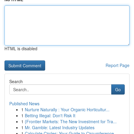
HTML is disabled
Report Page
Search
Go
Published News
1
Nurture Naturally : Your Organic Horticultur...
1
Betting Illegal: Don't Risk It
1
{Frontier Markets: The New Investment for Tra...
1
Mr. Gamble: Latest Industry Updates
1
Calculate Circles: Your Guide to Circumference