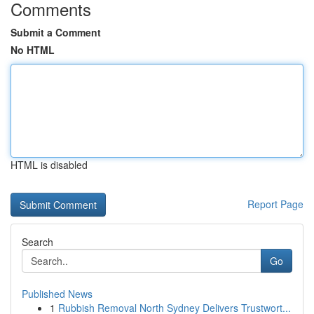
Comments
Submit a Comment
No HTML
HTML is disabled
Report Page
Search
Go
Published News
1
Rubbish Removal North Sydney Delivers Trustwort...