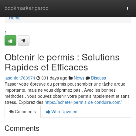
Home
bookmarkangaroo
Togg
navi
Home
1
Obtenir le permis : Solutions
Rapides et Efficaces
jasonfdit783974
391 days ago
News
Discuss
Passer votre épreuve du permis peut sembler une tâche ardue
importante, mais ne vous déprimez pas . Avec les bonnes
méthodes , vous pouvez obtenir votre permis rapidement et sans
stress. Explorez des
https://acheter-permis-de-conduire.com/
Comments
Who Upvoted
Comments