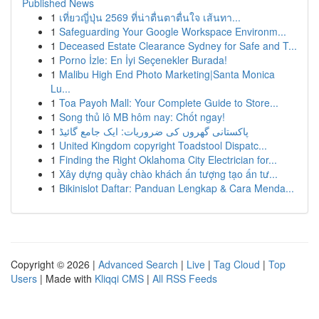
Published News
1
เที่ยวญี่ปุ่น 2569 ที่น่าตื่นตาตื่นใจ เส้นทา...
1
Safeguarding Your Google Workspace Environm...
1
Deceased Estate Clearance Sydney for Safe and T...
1
Porno İzle: En İyi Seçenekler Burada!
1
Malibu High End Photo Marketing|Santa Monica
Lu...
1
Toa Payoh Mall: Your Complete Guide to Store...
1
Song thủ lô MB hôm nay: Chốt ngay!
1
پاکستانی گھروں کی ضروریات: ایک جامع گائیڈ
1
United Kingdom copyright Toadstool Dispatc...
1
Finding the Right Oklahoma City Electrician for...
1
Xây dựng quầy chào khách ấn tượng tạo ấn tư...
1
Bikinislot Daftar: Panduan Lengkap & Cara Menda...
Copyright © 2026 |
Advanced Search
|
Live
|
Tag Cloud
|
Top
Users
| Made with
Kliqqi CMS
|
All RSS Feeds