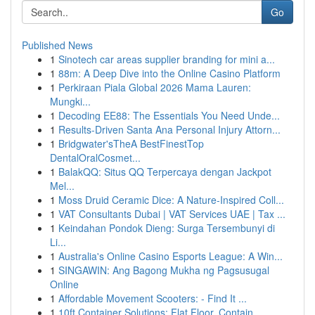
Go
Published News
1
Sinotech car areas supplier branding for mini a...
1
88m: A Deep Dive into the Online Casino Platform
1
Perkiraan Piala Global 2026 Mama Lauren:
Mungki...
1
Decoding EE88: The Essentials You Need Unde...
1
Results-Driven Santa Ana Personal Injury Attorn...
1
Bridgwater'sTheA BestFinestTop
DentalOralCosmet...
1
BalakQQ: Situs QQ Terpercaya dengan Jackpot
Mel...
1
Moss Druid Ceramic Dice: A Nature-Inspired Coll...
1
VAT Consultants Dubai | VAT Services UAE | Tax ...
1
Keindahan Pondok Dieng: Surga Tersembunyi di
Li...
1
Australia's Online Casino Esports League: A Win...
1
SINGAWIN: Ang Bagong Mukha ng Pagsusugal
Online
1
Affordable Movement Scooters: - Find It ...
1
10ft Container Solutions: Flat Floor, Contain...