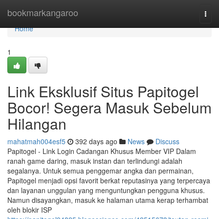
Home
bookmarkangaroo
Togg
navi
Home
1
Link Eksklusif Situs Papitogel
Bocor! Segera Masuk Sebelum
Hilangan
mahatmah004esf5
392 days ago
News
Discuss
Papitogel - Link Login Cadangan Khusus Member VIP Dalam
ranah game daring, masuk instan dan terlindungi adalah
segalanya. Untuk semua penggemar angka dan permainan,
Papitogel menjadi opsi favorit berkat reputasinya yang terpercaya
dan layanan unggulan yang menguntungkan pengguna khusus.
Namun disayangkan, masuk ke halaman utama kerap terhambat
oleh blokir ISP