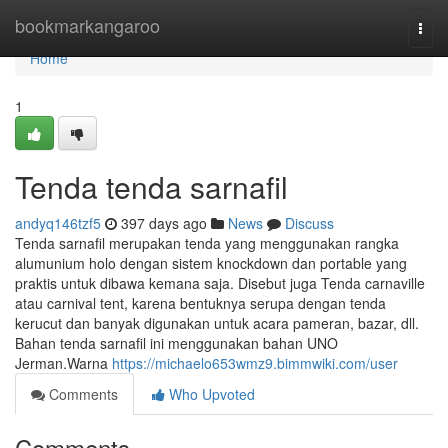
Home
bookmarkangaroo
Togg
navi
Home
1
Tenda tenda sarnafil
andyq146tzf5
397 days ago
News
Discuss
Tenda sarnafil merupakan tenda yang menggunakan rangka
alumunium holo dengan sistem knockdown dan portable yang
praktis untuk dibawa kemana saja. Disebut juga Tenda carnaville
atau carnival tent, karena bentuknya serupa dengan tenda
kerucut dan banyak digunakan untuk acara pameran, bazar, dll.
Bahan tenda sarnafil ini menggunakan bahan UNO
Jerman.Warna
https://michaelo653wmz9.bimmwiki.com/user
Comments
Who Upvoted
Comments