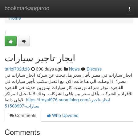
Home
bookmarkangaroo
Togg
navi
Home
1
ايجار تاجير سيارات
tariqi702dzf3
396 days ago
News
Discuss
ايجار سيارات في مصر بأقل سعر هل تبحث عن شركة ايجار سيارات في
مصر؟ اذا وصلت الي هنا فأنت الان مع افضل مكتب تأجير سيارات في
القاهرة. توفر شركة تورست كار سيارات ليموزين حديثة في القاهرة
للأفراد و الشركات بأقل سعر بين باقي الشركات. وذلك لأننا نحتل المراكز
https://troyat976.suomiblog.com/ايجار-تاجير-
الاولي دائما
سيارات-51568907
Comments
Who Upvoted
Comments