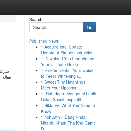
Search
Go
Published News
1
Acquire Intel Update
Update: A Simple Instruction
1
Download YouTube Videos:
Your Ultimate Guide
1
Risette Dental: Your Guide
شركة 
to Teeth Whitening i...
فعالة ع
1
Sweet Tiny Hatchlings :
Meet Your Upcomin...
1
{Ratudepo: Mengenal Lebih
Dekat Sosok Inspiratif
1
Biktarvy: What You Need to
Know
1
nohuwin – Đăng Nhập
Nhanh, Khám Phá Kho Game
Đ...