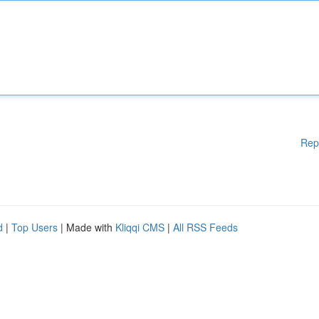
Rep
d
|
Top Users
| Made with
Kliqqi CMS
|
All RSS Feeds