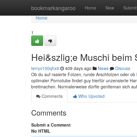
Home
bookmarkangaroo
Home
New
Submit
Home
1
Hei&szlig;e Muschi beim
terryv100qhx9
409 days ago
News
Discuss
Ob du auf rasierte Fotzen, runde Arschfotzen oder ob Du
optimaler Pornotube findet guy hierfür unzensierte Ha
breitmachen. Normalerweise dürfte gentleman sich auf
Comments
Who Upvoted
Comments
Submit a Comment
No HTML