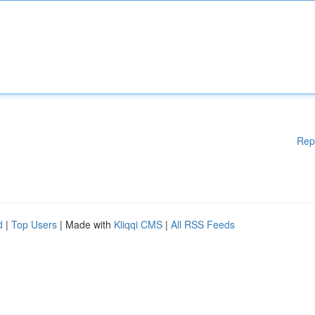
Rep
d
|
Top Users
| Made with
Kliqqi CMS
|
All RSS Feeds