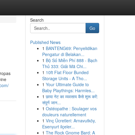
Search
Go
Published News
1
BANTENG69: Penyelidikan
Pengatur di Belakan...
1
Bộ Số Miễn Phí 888 - Bạch
Thủ 333: Giải Mã Chi...
1
10ft Flat Floor Bunded
uropas
Storage Units - A Tho...
eine
1
Your Ultimate Guide to
.com/
Baby Playthings: Harmles...
1
छाया नेट का व्यवसाय कैसे शुरू करें:
संपूर्ण जान...
1
Ostéopathe : Soulager vos
douleurs naturellement
1
Vinç Ücretleri: Arnavutköy,
Esenyurt ilçeler...
1
The Rock Gnome Bard: A