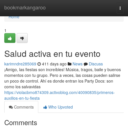
Home
bookmarkangaroo
Togg
navi
Home
1
Salud activa en tu evento
karimndre285069
411 days ago
News
Discuss
¡Amigo, las fiestas son increíbles! Música, tragos, baile y buenos
momentos con tu grupo. Pero a veces, las cosas pueden salirse
un poco de control. Ahí es donde entran los Party Docs: son
como los salvavidas
https://violacbmo874309.activoblog.com/40090835/primeros-
auxilios-en-tu-fiesta
Comments
Who Upvoted
Comments