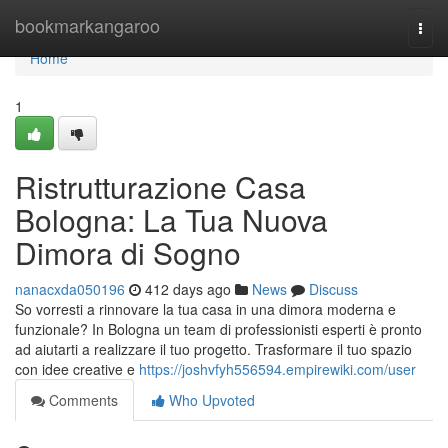
Home
bookmarkangaroo
Togg
navi
Home
1
Ristrutturazione Casa
Bologna: La Tua Nuova
Dimora di Sogno
nanacxda050196
412 days ago
News
Discuss
So vorresti a rinnovare la tua casa in una dimora moderna e
funzionale? In Bologna un team di professionisti esperti è pronto
ad aiutarti a realizzare il tuo progetto. Trasformare il tuo spazio
con idee creative e
https://joshvfyh556594.empirewiki.com/user
Comments
Who Upvoted