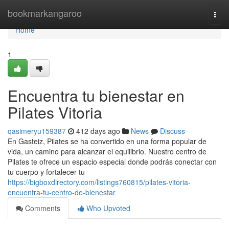
Home
bookmarkangaroo
Togg
navi
Home
1
Encuentra tu bienestar en
Pilates Vitoria
qasimeryu159387
412 days ago
News
Discuss
En Gasteiz, Pilates se ha convertido en una forma popular de
vida, un camino para alcanzar el equilibrio. Nuestro centro de
Pilates te ofrece un espacio especial donde podrás conectar con
tu cuerpo y fortalecer tu
https://bigboxdirectory.com/listings760815/pilates-vitoria-
encuentra-tu-centro-de-bienestar
Comments
Who Upvoted