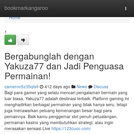
Home
bookmarkangaroo
Togg
navi
Home
1
Bergabunglah dengan
Yakuza77 dan Jadi Penguasa
Permainan!
cameron5z35qts9
412 days ago
News
Discuss
Bagi para gamer yang selalu mencari pengalaman bermain yang
luar biasa, Yakuza77 adalah destinasi terbaik. Platform gaming ini
menghadirkan berbagai permainan yang tidak hanya seru, tetapi
juga menawarkan peluang kemenangan besar bagi para
pemainnya. Baik kamu penggemar slot penuh petualangan,
permainan kasino yang membutuhkan strategi, atau ingin
merasakan sensasi Live
https://123cuoc.com/