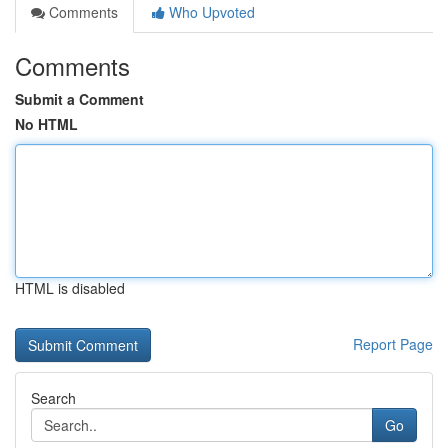
Comments
Who Upvoted
Comments
Submit a Comment
No HTML
HTML is disabled
Report Page
Search
Go