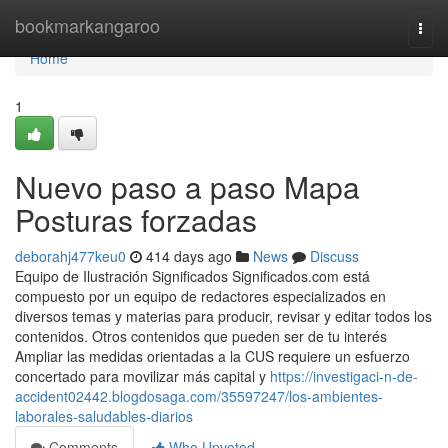
Home
bookmarkangaroo
Togg
navi
Home
1
Nuevo paso a paso Mapa
Posturas forzadas
deborahj477keu0
414 days ago
News
Discuss
Equipo de Ilustración Significados Significados.com está
compuesto por un equipo de redactores especializados en
diversos temas y materias para producir, revisar y editar todos los
contenidos. Otros contenidos que pueden ser de tu interés
Ampliar las medidas orientadas a la CUS requiere un esfuerzo
concertado para movilizar más capital y
https://investigaci-n-de-
accident02442.blogdosaga.com/35597247/los-ambientes-
laborales-saludables-diarios
Comments
Who Upvoted