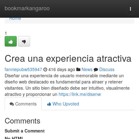
Home
bookmarkangaroo
Togg
navi
Home
1
Crea una experiencia atractiva
fanniepubw535947
416 days ago
News
Discuss
Diseñar una experiencia de usuario memorable mediante un
diseño web destacado es fundamental para atraer y retener
visitantes. Un sitio bien diseñado debe ser intuitivo, visualmente
atractivo y proporcionar un
https://link.me/disenw
Comments
Who Upvoted
Comments
Submit a Comment
No HTML