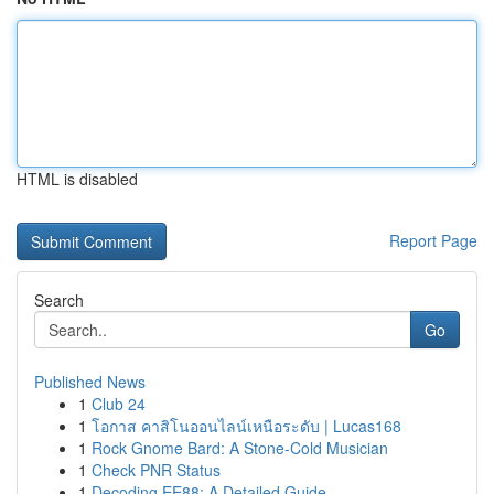
HTML is disabled
Report Page
Search
Go
Published News
1
Club 24
1
โอกาส คาสิโนออนไลน์เหนือระดับ | Lucas168
1
Rock Gnome Bard: A Stone-Cold Musician
1
Check PNR Status
1
Decoding EE88: A Detailed Guide