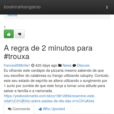
Home
bookmarkangaroo
Togg
navi
Home
1
A regra de 2 minutos para
#trouxa
francesl588nfw1
420 days ago
News
Discuss
Eu olhando este cardápio da pizzaria mesmo sabendo de que
vou escolher do calabresa ou frango utilizando catupiry. Contudo,
este seu estado de espírito se altera utilizando o surgimento por
1 surto por zumbis de que este força a tomar uma atitude para
salvar a família e a namorada.
https://yesbookmarks.com/story19812894/examine-este-
relat%C3%B3rio-sobre-piadas-de-dia-das-m%C3%A3es
Comments
Who Upvoted