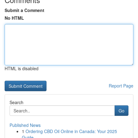
Submit a Comment
No HTML
HTML is disabled
Report Page
Search
Go
Published News
1
Ordering CBD Oil Online in Canada: Your 2025
Guide