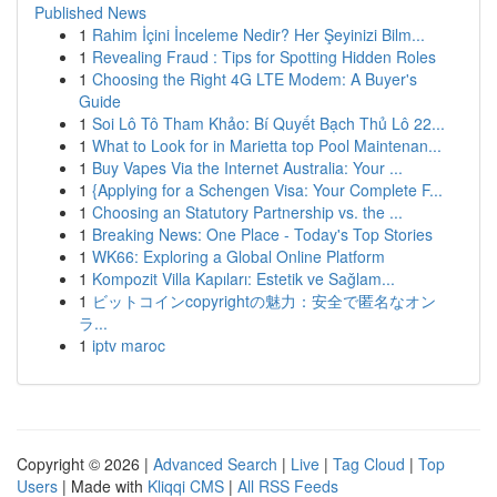
Published News
1
Rahim İçini İnceleme Nedir? Her Şeyinizi Bilm...
1
Revealing Fraud : Tips for Spotting Hidden Roles
1
Choosing the Right 4G LTE Modem: A Buyer's
Guide
1
Soi Lô Tô Tham Khảo: Bí Quyết Bạch Thủ Lô 22...
1
What to Look for in Marietta top Pool Maintenan...
1
Buy Vapes Via the Internet Australia: Your ...
1
{Applying for a Schengen Visa: Your Complete F...
1
Choosing an Statutory Partnership vs. the ...
1
Breaking News: One Place - Today's Top Stories
1
WK66: Exploring a Global Online Platform
1
Kompozit Villa Kapıları: Estetik ve Sağlam...
1
ビットコインcopyrightの魅力：安全で匿名なオン
ラ...
1
iptv maroc
Copyright © 2026 |
Advanced Search
|
Live
|
Tag Cloud
|
Top
Users
| Made with
Kliqqi CMS
|
All RSS Feeds