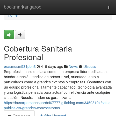
Home
bookmarkangaroo
Togg
navi
Home
1
Cobertura Sanitaria
Profesional
erasmusm531pbn3
419 days ago
News
Discuss
Smprofesional se destaca como una empresa líder dedicada a
brindar atención médica de primer nivel, orientada tanto a
particulares como a grandes eventos o empresas. Contamos con
un equipo profesional altamente capacitado, tecnología avanzada
y una logística pensada para actuar con eficiencia ante cualquier
situación. Nuestra misión es garantizar la
https://busarpersonaspordni67777.glifeblog.com/34508191/salud-
publica-en-grandes-convocatorias
Comments
Who Upvoted