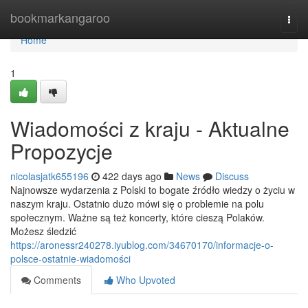
Home
bookmarkangaroo
Togg
navi
Home
1
Wiadomości z kraju - Aktualne
Propozycje
nicolasjatk655196
422 days ago
News
Discuss
Najnowsze wydarzenia z Polski to bogate źródło wiedzy o życiu w
naszym kraju. Ostatnio dużo mówi się o problemie na polu
społecznym. Ważne są też koncerty, które cieszą Polaków.
Możesz śledzić
https://aronessr240278.iyublog.com/34670170/informacje-o-
polsce-ostatnie-wiadomości
Comments
Who Upvoted