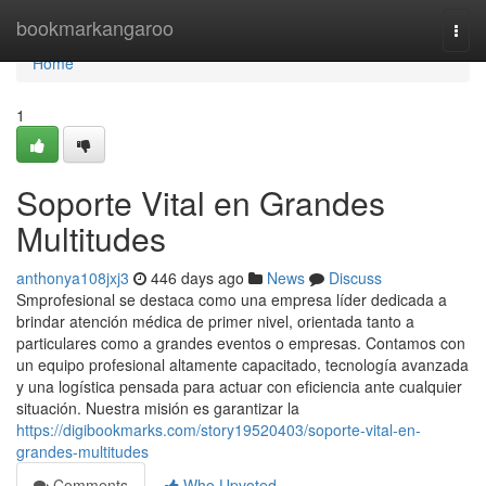
Home
bookmarkangaroo
Togg
navi
Home
1
Soporte Vital en Grandes
Multitudes
anthonya108jxj3
446 days ago
News
Discuss
Smprofesional se destaca como una empresa líder dedicada a
brindar atención médica de primer nivel, orientada tanto a
particulares como a grandes eventos o empresas. Contamos con
un equipo profesional altamente capacitado, tecnología avanzada
y una logística pensada para actuar con eficiencia ante cualquier
situación. Nuestra misión es garantizar la
https://digibookmarks.com/story19520403/soporte-vital-en-
grandes-multitudes
Comments
Who Upvoted