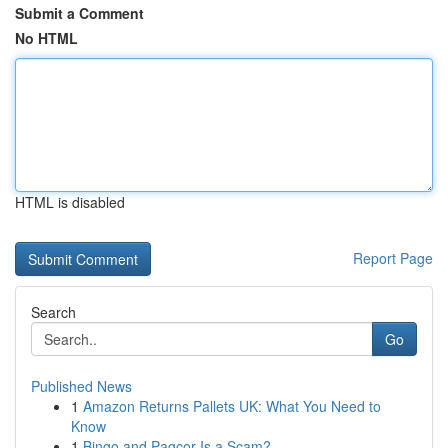
Submit a Comment
No HTML
HTML is disabled
Report Page
Search
Go
Published News
1
Amazon Returns Pallets UK: What You Need to
Know
1
Bingo and Pagcor Is a Scam?