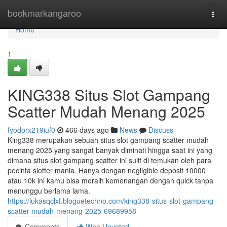
Home
bookmarkangaroo
Togg
navi
Home
1
KING338 Situs Slot Gampang
Scatter Mudah Menang 2025
fyodorx219iuf0
466 days ago
News
Discuss
King338 merupakan sebuah situs slot gampang scatter mudah
menang 2025 yang sangat banyak diminati hingga saat ini yang
dimana situs slot gampang scatter ini sulit di temukan oleh para
pecinta slotter mania. Hanya dengan negligible deposit 10000
atau 10k ini kamu bisa meraih kemenangan dengan quick tanpa
menunggu berlama lama.
https://lukasqclxf.bloguetechno.com/king338-situs-slot-gampang-
scatter-mudah-menang-2025-69689958
Comments
Who Upvoted