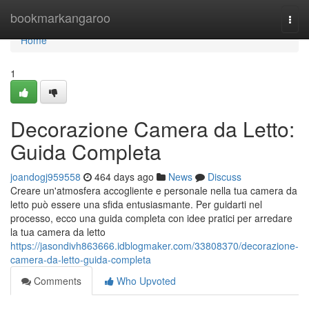
Home
bookmarkangaroo
Togg
navi
Home
1
Decorazione Camera da Letto:
Guida Completa
joandogj959558
464 days ago
News
Discuss
Creare un'atmosfera accogliente e personale nella tua camera da
letto può essere una sfida entusiasmante. Per guidarti nel
processo, ecco una guida completa con idee pratici per arredare
la tua camera da letto
https://jasondivh863666.idblogmaker.com/33808370/decorazione-
camera-da-letto-guida-completa
Comments
Who Upvoted