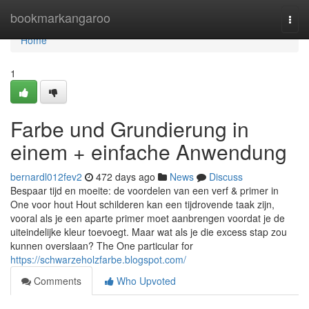
Home
bookmarkangaroo
Togg
navi
Home
1
Farbe und Grundierung in
einem + einfache Anwendung
bernardl012fev2
472 days ago
News
Discuss
Bespaar tijd en moeite: de voordelen van een verf & primer in
One voor hout Hout schilderen kan een tijdrovende taak zijn,
vooral als je een aparte primer moet aanbrengen voordat je de
uiteindelijke kleur toevoegt. Maar wat als je die excess stap zou
kunnen overslaan? The One particular for
https://schwarzeholzfarbe.blogspot.com/
Comments
Who Upvoted